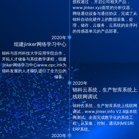
授权通过 ，开启公司相关产品，
www.jinker.xyz面世的分析仪器，
网络通信设备与通信协议，完成了从
锦科自动化硬件上的数据采集，处
理，储存，云服务，云系统的全序列
的传感器单元的产品部署。
2020年
组建jinker网络学习中心
锦科与苏州科技大学应用学院合作，
开拓人才储备与系统教学课程，组建
jinker网络学习中心www.opc.ink为
锦科发展的人才梯队进行了全方位的
储备。
2020年
锦科云系统，生产智库系统上
线联网调试
锦科云系统，生产智库系统上线联网
调试，www.jinker.info V2.8版本联
网测试。全面完成数字化的系统工
程，从采集，控制，通讯到MES和
ERP系统。
2020年