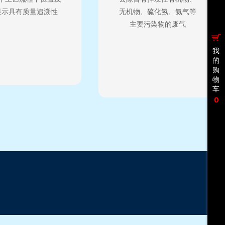
显示具有质量追溯性
无机物、硫化氢、氨气等
主要污染物的废气
我
的
购
物
车
0