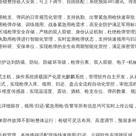
枪锁整排嵌入安装，可上下调节、自由搭配；系统预留
485
通讯、传
用枪支、弹药的日常规范化管理，支持执勤、出警紧急用枪快速审批
用枪弹存储、训练领用、战备紧急用枪需求，高安全防护满足军用标
区域枪弹安全存储，严格的双人双锁、身份认证机制，杜绝枪弹管理
执勤用枪弹进行智能化管理，实时监测枪弹状态，支持快速领用与归
密科研、安保单位，实现枪弹的全生命周期智能化管控，满足保密管
防护达到防撬、防钻、防破坏等级，枪弹分离、双人双锁、电子
+
机
式主机，操作系统搭载国产化星光麒麟系统，管理软件自主开发，从
模式，实现枪弹入库、领用、归还、盘点全流程自动化管控，审批流
多维度传感器，实现温湿度、震动、酒精、枪支在位、弹药数量、视
志详细留存，领用
/
归还
/
紧急用枪
/
告警等所有信息均可实时上传云端
单部件故障不影响整体运行；枪锁可灵活布局、高度调节，预留多
远程管理，本地终端适配现场快速领用
/
归还，云端软件实现跨区域