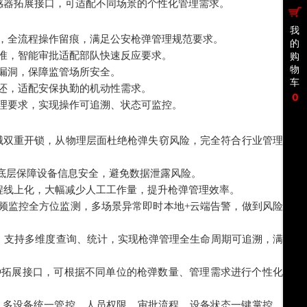
感器拓展接口，可适配不同场景的个性化管理需求。
我
，全流程操作留痕，满足公安枪弹管理规范要求。
的
准，智能审批适配部队快速反应要求。
购
物
漏洞，保障监管场所安全。
车
还，适配安保执勤的机动性需求。
0
理要求，实现操作可追溯、状态可监控。
械双重开锁，从物理层面杜绝枪弹失窃风险，完全符合行业管理规
底层保障设备信息安全，避免数据泄露风险。
程线上化，大幅减少人工工作量，提升枪弹管理效率。
频监控全方位监测，多场景异常即时本地
+
云端告警，做到风险早
，支持多维度查询、统计，实现枪弹管理全生命周期可追溯，满足
种拓展接口，可根据不同单位的枪弹数量、管理需求进行个性化配
、多设备统一管控，人员权限、审批流程、设备状态一键掌控，运