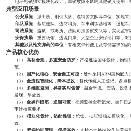
电子枪锁独立模块化设计，单锁故障不影响其他锁具使用；
典型应用场景
公安系统
：派出所、刑侦大队、巡特警支队等单位，实现警
部队系统
：基层连队、边防哨所、军事训练基地等，适配军
司法系统
：监狱、戒毒所、法院司法警察支队等，实现监管
安保执勤
：重要场馆、边境口岸、大型企业安保部门等，对
其他
涉及枪支弹药的
单位
：有枪支弹药使用及存储需求的涉
产品核心优势
（1）
高标合规，多重安全防护
：严格遵循国标设计，物理
范。
（2）
国产化核心，安全自主可控
：硬件采用
ARM
架构嵌入
（3）
全流程智能化，降本提效
：替代传统人工登记、盘点
（4）
多维度监测，异常实时告警
：融合环境、安防、设备
发现、早处置。
（5）
全操作留痕，追溯可查
：视频监控全程记录、操作日
审计核查要求。
（6）
模块化设计，适配性强
：枪锁、抽屉锁独立模块化，
置。
（7）
双端协同管理，便捷高效
：支持本地终端操作与云端