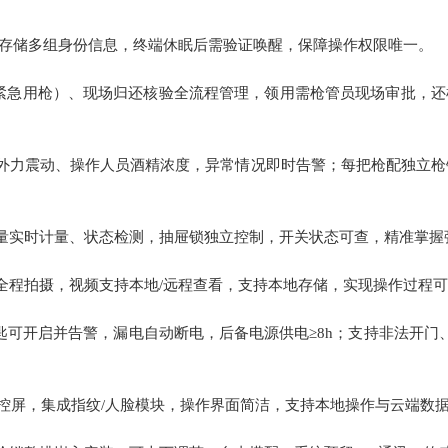
存储多组身份信息，终端休眠后需验证唤醒，保障操作权限唯一。
紧急用枪）、现场归还核验全流程管理，领用需枪管员现场审批，还
外力震动、操作人员酒精浓度，异常情况即时告警；每把枪配独立枪
量实时计量、状态检测，抽屉锁独立控制，开关状态可查，精准掌握
全程拍摄，视频支持本地
/
远程
查看
，
支持本
地
存储
，实现操作过程可
匙可开启并告警，漏电自动断电，后备电源供电
≥8h
；支持非法开门
控屏
，
集成指纹
/
人脸模块，操作界面简洁，支持本地操作与云端数