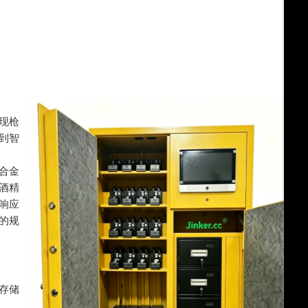
现枪
到智
合金
酒精
响应
的规
存储