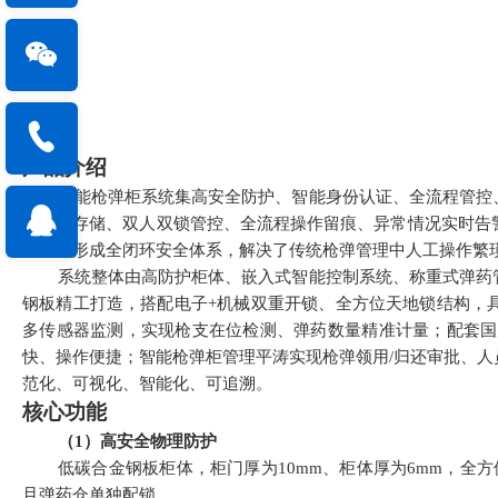
产品介绍
智能枪弹柜系统集高安全防护、智能身份认证、全流程管控
弹分离存储、双人双锁管控、全流程操作留痕、异常情况实时告
能管理形成全闭环安全体系，解决了传统枪弹管理中人工操作繁
系统整体由高防护柜体、嵌入式智能控制系统、称重式弹药
钢板精工打造，搭配电子
+
机械双重开锁、全方位天地锁结构，
多传感器监测，实现枪支在位检测、弹药数量精准计量；配套国
快、操作便捷；智能枪弹柜管理平涛实现枪弹领用
/
归还审批、人
范化、可视化、智能化、可追溯。
核心功能
（
1
）
高安全物理防护
低碳合金钢板柜体，柜门厚
为
10
mm
、柜体厚
为
6mm
，全方
且弹药仓单独配锁。