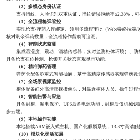
（
2
）
多模态身份认证
支持指纹、人脸识别双重认证，指纹错误拒绝率
≤2.38%
，可
（
3
）
全流程枪弹管控
实现枪支
/
弹药入库绑定、领用多流程审批（
Web
端
/
终端端
/
核对剩余弹药数量，全流程操作留痕可追溯。
（
4
）
智能状态监测
集成温湿度、震动、酒精传感器，实时监测柜体环境）、防
具备枪支在位检测、枪锁开关状态直观显示功能。
（
6
）
精准弹药管理
弹药仓配备称重式智能抽屉，基于高精度传感器实现弹药数
（
7
）
全场景视频监控
柜体配备红外高清夜视摄像头，对靠近柜体人员、操作过程
（
8
）
智能告警与应急
具备封柜、漏电保护、
UPS
后备电源功能，封柜后仅机械钥
步云端。
（
9
）本地操作功能
本地
搭载
ARM
嵌入式主机、国产化麒麟系统，
13.3
寸高清触
（
10
）
模块化灵活拓展