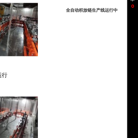
0
全自动积放链生产线运行中
运行