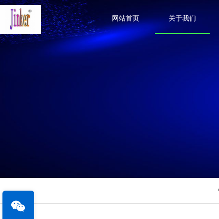
网站首页
关于我们