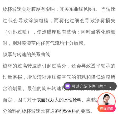
旋杯转速会对膜厚有影响，其关系曲线见图4。 当转速
过低会导致涂膜粗糙；而雾化过细会导致漆雾损失
（引起过喷），使涂膜厚度有波动；同时当雾化超细
时，则对喷漆室内任何气流均十分敏感。
膜厚与转速的关系曲线
旋杯的过高转速除引起过喷外，还会导致透平轴承的
可以介绍下你们的产品么
过量磨损，增加清晰用压缩空气的消耗和降低涂膜所
你们是怎么收费的呢
含溶剂量。最佳的旋杯转速可按所用涂料的流率特性
而定，因而对于
大的
、高黏度的双组
表面张力
水性涂料
分涂料的旋杯转速比普通
的要高。
溶剂型涂料