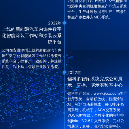
公司首次在江西上线整厂空气能恒温
恒湿中央空调机组和生产环境云系统
平台，生产环境数据与生产工艺条件
和生产参数并入MES系统。
2022年
上线的新能源汽车内饰件数字
化智能涂装工作站和涂装云系
统平台
公司在安徽滁州上线的新能源汽车内
饰件数字化智能涂装工作站和涂装云
系统平台，得客户一致好评，并连续
四期工程上马，引领行业数字涂装。
2022年
锦科多智库系统完成公司展
示、直播、演示实验室中心
锦科生产智库，www.jkxo.com生产
智库系统，自动积放线，智能涂装
站，智能自动滑撬线，RFID电子条
码系统，机械手，AGV交互系统，
VOC实时在线，全数字化的智能控
制jinker V2.5并入云系统，完成公
司展示，直播，演示实验室中心。