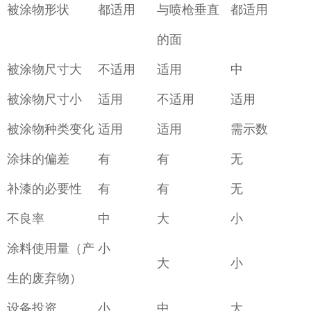
被涂物形状
都适用
与喷枪垂直
都适用
的面
被涂物尺寸大
不适用
适用
中
被涂物尺寸小
适用
不适用
适用
被涂物种类变化
适用
适用
需示数
涂抹的偏差
有
有
无
补漆的必要性
有
有
无
不良率
中
大
小
涂料使用量（产
小
大
小
生的废弃物）
设备投资
小
中
大