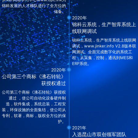
锦科发展的人才梯队进行了全方位的
储备。
2020年
锦科云系统，生产智库系统上
线联网调试
锦科云系统，生产智库系统上线联网
调试，www.jinker.info V2.8版本联
网测试。全面完成数字化的系统工
程，从采集，控制，通讯到MES和
ERP系统。
2020年
公司第三个商标《沸石转轮》
获授权通过
公司第三个商标《沸石转轮》获授权
通过 ，使公司自动化设备硬件制
造，软件集成，系统总装，工程安
装，环保设施的全面集结，使公司从
专利，软著，商标，版权全方位的保
护。
2021年
入选昆山市双创领军团队