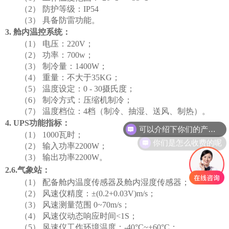
（2）
防护等级：
IP54
（3）
具备防雷功能
。
3.
舱内温控系统：
（1）
电压：
220V
；
（2）
功率
：
700w
；
（3）
制冷量
：
1400W
；
（4）
重量
：
不大于
35KG
；
（5）
温度设定：
0
- 30
摄氏度
；
（6）
制冷方式：压缩机制冷
；
（7）
温度档位：
4
档（制冷、抽湿、送风、制热）
。
可以介绍下你们的产品么
4
. UPS
功能指标：
你们是怎么收费的呢
（1）
1000
瓦时
；
（2）
输入功率
2200W
；
（3）
输出功率
2200W
。
2.6.
气象站：
（1）
配备舱内温度传感器及舱内湿度传感器；
（2）
风速仪精度：
±(0.2+0.03V)m/s
；
（3）
风速测量范围
0~70m/s
；
（4）
风速仪动态响应时间
<1S
；
（5）
风速仪工作环境温度：
-40°C~+60°C
；