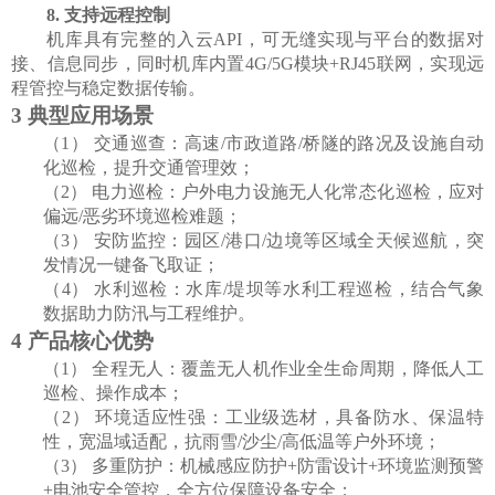
8.
支持远程控制
机库具有完整的入云
API
，可无缝实现与平台的数据对
接、信息同步，同时机库内置
4G/5G
模块
+RJ45
联网，实现远
程管控与稳定数据传输。
3
典型应用场景
（1）
交通巡查：高速
/
市政道路
/
桥隧的路况及设施自动
化巡检，提升交通管理效；
（2）
电力巡检：户外电力设施无人化常态化巡检，应对
偏远
/
恶劣环境巡检难题；
（3）
安防监控：园区
/
港口
/
边境等区域全天候巡航，突
发情况一键备飞取证；
（4）
水利巡检：水库
/
堤坝等水利工程巡检，结合气象
数据助力防汛与工程维护。
4
产品核心优势
（1）
全程无人：覆盖无人机作业全生命周期，降低人工
巡检、操作成本；
（2）
环境适应性强：工业级选材，具备防水、保温特
性，宽温域适配，抗雨雪
/
沙尘
/
高低温等户外环境；
（3）
多重防护：机械感应防护
+
防雷设计
+
环境监测预警
+
电池安全管控，全方位保障设备安全；