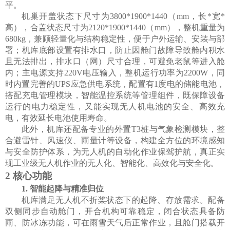
平。
机巢开盖状态下尺寸为
3800*1900*1440
（
mm
，长
*
宽
*
高），
合
盖状态尺寸为
2120*1900*1440
（
mm
），整机重量
为
680kg
，兼顾轻量化与结构稳定性，便于户外运输、安装与部
署；机库底部设置有排水口，防止因舱门故障导致舱内积水
且无法排出，排水口（网）尺寸合理，可避免老鼠等进入舱
内；主电源支持
220V
电压输入，整机运行功率为
2200W
，同
时内置完善的
UPS
应急供电系统，配置有
1
度电的储能电池，
搭配充电管理模块，智能温控系统等管理组件，既保障设备
运行的电力稳定性，又能实现无人机电池的安全、高效充
电，有效延长电池使用寿命。
此外，机库还配备专业的外置
T3
桩与气象检测模块，整
合避雷针、风速仪、雨量计等设备，构建全方位的环境感知
与安全防护体系，为无人机的自动化作业保驾护航，真正实
现工业级无人机作业的无人化、智能化、高效化与安全化。
2
核心功能
1.
智能起降与精准归位
机库满足无人机不折桨状态下的起降、存放需求。配备
双侧同步自动舱门，开合机构可靠稳定，闭合状态具备防
雨、防冰冻功能，可在雨雪天气后正常作业，且舱门搭载开