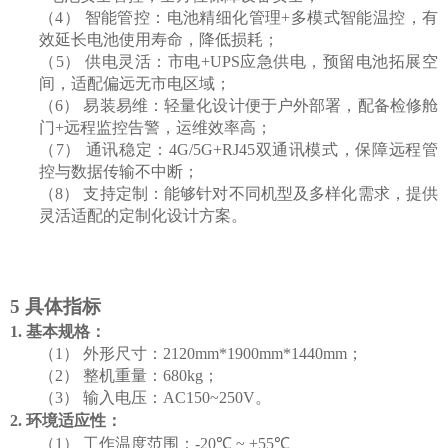
（4）
智能管控：电池精细化管理
+
多模式智能温控，有
效延长电池使用寿命，降低损耗；
（5）
供电灵活：市电
+UPS
应急供电，预留电池拓展空
间，适配偏远无市电区域；
（6）
易装易维：轻量化设计便于户外部署，配备检修舱
门
+
远程监控告警，运维效率高；
（7）
通讯稳定：
4G/5G+RJ45
双通讯模式，保障远程管
控与数据传输不中断；
（8）
支持定制：能够针对不同机型及多样化需求，提供
灵活适配的定制化设计方案。
5
具体指标
1.
基本规格：
（1）
外形尺寸：
2120mm*1900mm*14
4
0mm
；
（2）
整机重量：
680kg
；
（3）
输入电压：
AC1
50
~2
50V
。
2.
环境适应性：
（1）
工作温度范围：
-20℃ ~ +55℃