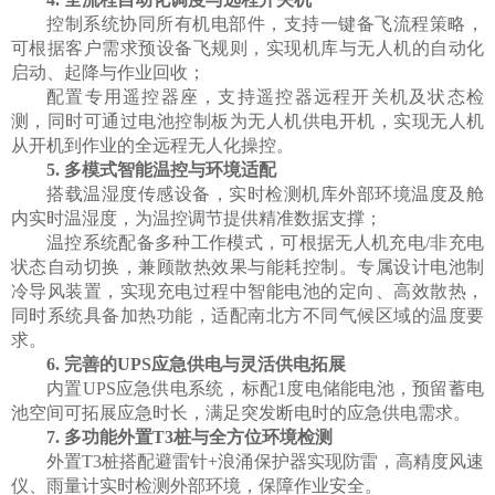
控制系统协同所有机电部件，支持一键备飞流程策略，
可根据客户需求预设备飞规则，实现机库与无人机的自动化
启动、起降与作业回收；
配置专用遥控器座，支持遥控器远程开关机及状态检
测，同时可通过电池控制板为无人机供电开机，实现无人机
从开机到作业的全远程无人化操控。
5.
多模式智能温控与环境适配
搭载温湿度传感设备，实时检测机库外部环境温度及舱
内实时温湿度，为温控调节提供精准数据支撑；
温控系统配备多种工作模式，可根据无人机充电
/
非充电
状态自动切换，兼顾散热效果与能耗控制。专属设计电池制
冷导风装置，实现充电过程中智能电池的定向、高效散热，
同时系统具备加热功能，适配南北方不同气候区域的温度要
求。
6.
完善的
UPS
应急供电与灵活供电拓展
内置
UPS
应急供电系统，标配
1
度电储能电池，预留蓄电
池空间可拓展应急时长，满足突发断电时的应急供电需求。
7.
多功能外置
T3
桩与全方位环境检测
外置
T3
桩搭配避雷针
+
浪涌保护器实现防雷，高精度风速
仪、雨量计实时检测外部环境，保障作业安全。