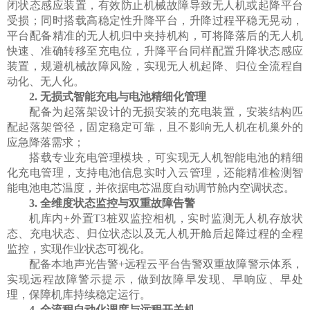
闭状态感应装置，有效防止机械故障导致无人机或起降平台
受损；同时搭载高稳定性升降平台，升降过程平稳无晃动，
平台配备精准的无人机归中夹持机构，可将降落后的无人机
快速、准确转移至充电位，升降平台同样配置升降状态感应
装置，规避机械故障风险，实现无人机起降、归位全流程自
动化、无人化。
2.
无损式智能充电与电池精细化管理
配备为起落架设计的无损安装的充电装置，安装结构匹
配起落架管径，固定稳定可靠，且不影响无人机在机巢外的
应急降落需求；
搭载专业充电管理模块，可实现无人机智能电池的精细
化充电管理，支持电池信息实时入云管理，还能精准检测智
能电池电芯温度，并依据电芯温度自动调节舱内空调状态。
3.
全维度状态监控与双重故障告警
机库内
+
外置
T3
桩双监控相机，实时监测无人机存放状
态、充电状态、归位状态以及无人机开舱后起降过程的全程
监控，实现作业状态可视化。
配备本地声光告警
+
远程云平台告警双重故障警示体系，
实现远程故障警示提示，做到故障早发现、早响应、早处
理，保障机库持续稳定运行。
4.
全流程自动化调度与远程开关机