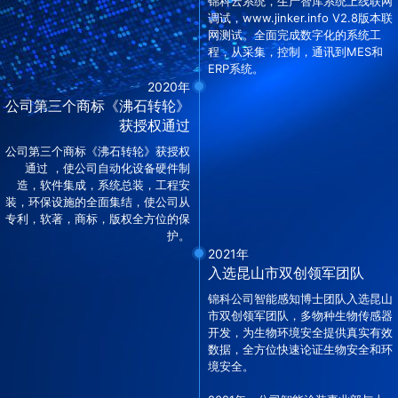
锦科云系统，生产智库系统上线联网
调试，www.jinker.info V2.8版本联
网测试。全面完成数字化的系统工
程，从采集，控制，通讯到MES和
ERP系统。
2020年
公司第三个商标《沸石转轮》
获授权通过
公司第三个商标《沸石转轮》获授权
通过 ，使公司自动化设备硬件制
造，软件集成，系统总装，工程安
装，环保设施的全面集结，使公司从
专利，软著，商标，版权全方位的保
护。
2021年
入选昆山市双创领军团队
锦科公司智能感知博士团队入选昆山
市双创领军团队，多物种生物传感器
开发，为生物环境安全提供真实有效
数据，全方位快速论证生物安全和环
境安全。